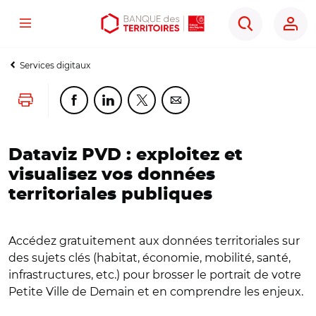
Menu
Aller
Aller
Ouvrir
Rechercher
au
au
les
contenu
menu
outils
Services digitaux
principal
principal
d'accessibilité
Lancer l'impression
Partager cette page sur Facebook
Partager cette page sur Linkedin
Partager cette page sur Twitter
Partager cette page sur Co
Dataviz PVD : exploitez et
visualisez vos données
territoriales publiques
Accédez gratuitement aux données territoriales sur
des sujets clés (habitat, économie, mobilité, santé,
infrastructures, etc.) pour brosser le portrait de votre
Petite Ville de Demain et en comprendre les enjeux.