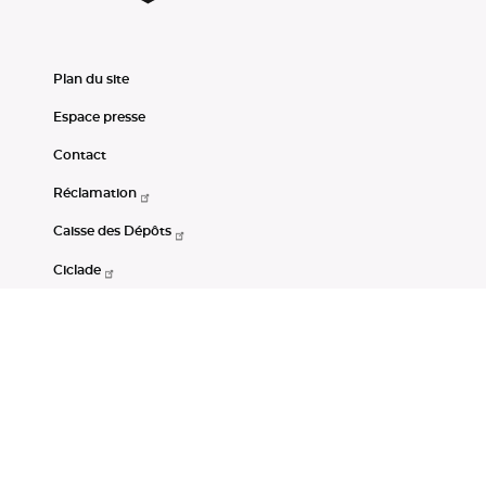
Plan du site
Espace presse
Contact
Réclamation
Caisse des Dépôts
Ciclade
CDC-Net
Consignations
Portail Open Data CDC
Restez connectés