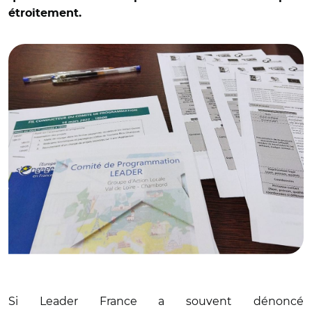
© Roglic & Galabrun, 2024, Montpellier, France. Source:
étroitement.
GAL Val de Loire Chambord – Pays des Châteaux, avril
2022
Si Leader France a souvent dénoncé