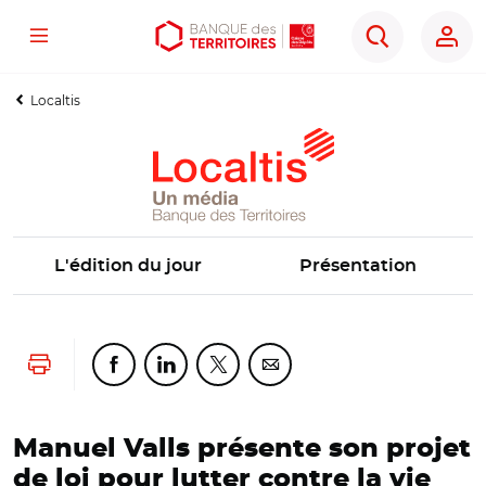
Menu
Aller
Aller
Ouvrir
Rechercher
au
au
les
contenu
menu
outils
Localtis
principal
principal
d'accessibilité
L'édition du jour
Présentation
Lancer l'impression
Partager cette page sur Facebook
Partager cette page sur Linkedin
Partager cette page sur Twitter
Partager cette page sur Co
Manuel Valls présente son projet
de loi pour lutter contre la vie