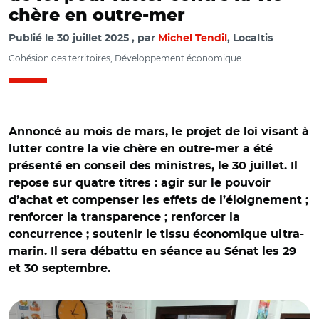
chère en outre-mer
Publié le
30 juillet 2025
par
Michel Tendil
, Localtis
Cohésion des territoires, Développement économique
Annoncé au mois de mars, le projet de loi visant à
lutter contre la vie chère en outre-mer a été
présenté en conseil des ministres, le 30 juillet. Il
repose sur quatre titres : agir sur le pouvoir
d’achat et compenser les effets de l’éloignement ;
renforcer la transparence ; renforcer la
concurrence ; soutenir le tissu économique ultra-
marin. Il sera débattu en séance au Sénat les 29
et 30 septembre.
© Ville du Robert/ Manuel Valls dans une épicerie solidaire
de la ville du Robert en Martinique le 19 mars