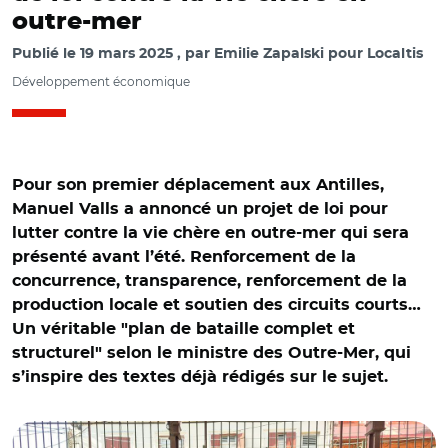
outre-mer
Publié le
19 mars 2025
par
Emilie Zapalski pour Localtis
Développement économique
Pour son premier déplacement aux Antilles,
Manuel Valls a annoncé un projet de loi pour
lutter contre la vie chère en outre-mer qui sera
présenté avant l’été. Renforcement de la
concurrence, transparence, renforcement de la
production locale et soutien des circuits courts…
Un véritable "plan de bataille complet et
structurel" selon le ministre des Outre-Mer, qui
s’inspire des textes déjà rédigés sur le sujet.
© @Prefet972/ Manuel Valls au marché couvert du
Lamentin en Martinique