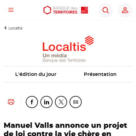
Menu
Aller
Aller
Ouvrir
Rechercher
au
au
les
contenu
menu
outils
Localtis
principal
principal
d'accessibilité
L'édition du jour
Présentation
Lancer l'impression
Partager cette page sur Facebook
Partager cette page sur Linkedin
Partager cette page sur Twitter
Partager cette page sur Co
Manuel Valls annonce un projet
de loi contre la vie chère en