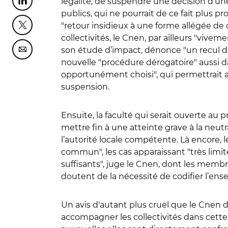
légalité, de suspendre une décision d’une 
Partager cette page sur Linkedin
publics, qui ne pourrait de ce fait plus pr
"retour insidieux à une forme allégée de 
Partager cette page sur Twitter
collectivités, le Cnen, par ailleurs "vive
son étude d’impact, dénonce "un recul d
Partager cette page sur Courriel
nouvelle "procédure dérogatoire" aussi da
opportunément choisi", qui permettrait au
suspension.
Ensuite, la faculté qui serait ouverte au 
mettre fin à une atteinte grave à la neutra
l’autorité locale compétente. Là encore,
commun", les cas apparaissant "très limi
suffisants", juge le Cnen, dont les memb
doutent de la nécessité de codifier l’ens
Un avis d'autant plus cruel que le Cnen 
accompagner les collectivités dans cette l