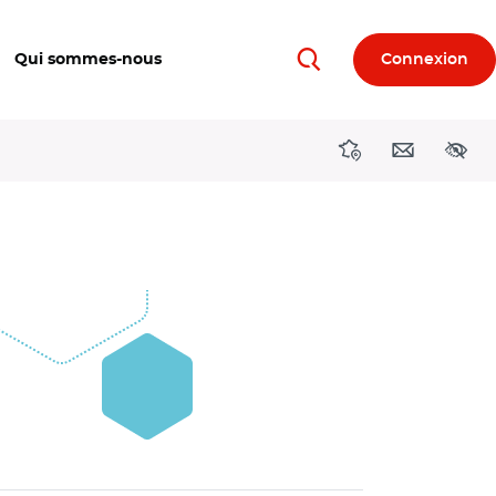
Qui sommes-nous
Connexion
Rechercher
Directions région
Contact
Acces