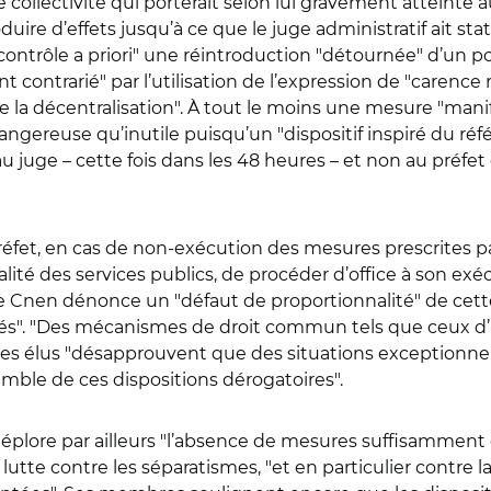
collectivité qui porterait selon lui gravement atteinte a
oduire d’effets jusqu’à ce que le juge administratif ait st
contrôle a priori" une réintroduction "détournée" d’un po
ment contrarié" par l’utilisation de l’expression de "care
e la décentralisation". À tout le moins une mesure "man
ngereuse qu’inutile puisqu’un "dispositif inspiré du référ
 juge – cette fois dans les 48 heures – et non au préfet
préfet, en cas de non-exécution des mesures prescrites pa
lité des services publics, de procéder d’office à son exéc
 le Cnen dénonce un "défaut de proportionnalité" de cet
tés". "Des mécanismes de droit commun tels que ceux d’i
res élus "désapprouvent que des situations exceptionnell
emble de ces dispositions dérogatoires".
déplore par ailleurs "l’absence de mesures suffisamment 
utte contre les séparatismes, "et en particulier contre l