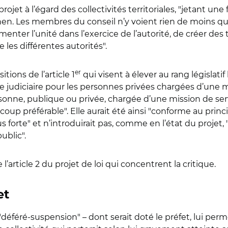
ojet à l’égard des collectivités territoriales, "jetant un
 Cnen. Les membres du conseil n’y voient rien de moins q
gmenter l’unité dans l’exercice de l’autorité, de créer de
les différentes autorités".
er
itions de l’article 1
qui visent à élever au rang législati
ce judiciaire pour les personnes privées chargées d’une mi
onne, publique ou privée, chargée d’une mission de serv
ucoup préférable". Elle aurait été ainsi "conforme au prin
orte" et n’introduirait pas, comme en l’état du projet, 
ublic".
’article 2 du projet de loi qui concentrent la critique.
et
"déféré-suspension" – dont serait doté le préfet, lui per