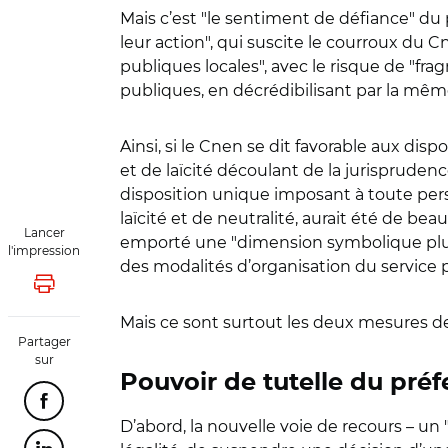
Mais c’est "le sentiment de défiance" du pr
leur action", qui suscite le courroux du
publiques locales", avec le risque de "fra
publiques, en décrédibilisant par la même 
Ainsi, si le Cnen se dit favorable aux dispos
et de laïcité découlant de la jurispruden
disposition unique imposant à toute pers
laïcité et de neutralité, aurait été de bea
Lancer
emporté une "dimension symbolique plus f
l'impression
des modalités d’organisation du service p
Lancer l'impression
Mais ce sont surtout les deux mesures de l
Partager
sur
Pouvoir de tutelle du préf
Partager cette page sur Facebook
D’abord, la nouvelle voie de recours – un 