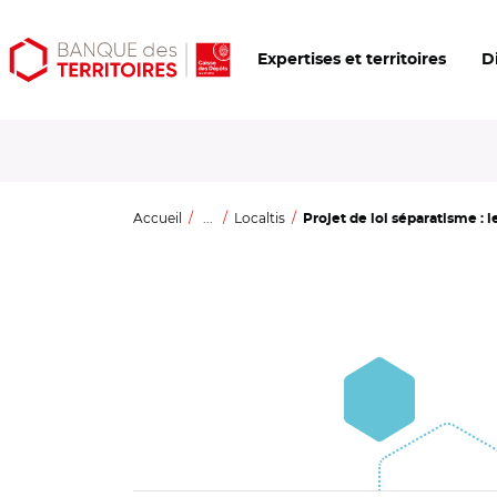
Aller
Aller
Ouvrir
Expertises et territoires
D
au
au
les
contenu
menu
outils
principal
principal
d'accessibilité
Accueil
...
Localtis
Projet de loi séparatisme : 