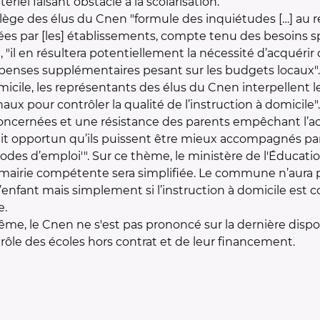
riel faisant obstacle à la scolarisation.
collège des élus du Cnen "formule des inquiétudes […] au 
rées par [les] établissements, compte tenu des besoins s
 "il en résultera potentiellement la nécessité d’acqué
nses supplémentaires pesant sur les budgets locaux".
micile, les représentants des élus du Cnen interpellent l
ux pour contrôler la qualité de l’instruction à domicil
concernées et une résistance des parents empêchant l’a
erait opportun qu’ils puissent être mieux accompagnés pa
odes d’emploi'". Sur ce thème, le ministère de l'Éducati
mairie compétente sera simplifiée. Le commune n’aura plus
l’enfant mais simplement si l’instruction à domicile est 
e.
ême, le Cnen ne s'est pas prononcé sur la dernière dispos
rôle des écoles hors contrat et de leur financement.