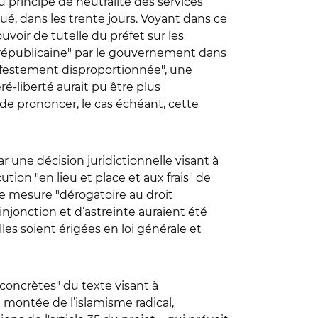
u principe de neutralité des services
atué, dans les trente jours. Voyant dans ce
uvoir de tutelle du préfet sur les
nce républicaine" par le gouvernement dans
ifestement disproportionnée", une
é-liberté aurait pu être plus
 de prononcer, le cas échéant, cette
r une décision juridictionnelle visant à
ution "en lieu et place et aux frais" de
te mesure "dérogatoire au droit
njonction et d’astreinte auraient été
es soient érigées en loi générale et
concrètes" du texte visant à
a montée de l’islamisme radical,