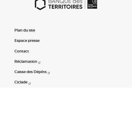
Plan du site
Espace presse
Contact
Réclamation
Caisse des Dépôts
Ciclade
CDC-Net
Consignations
Portail Open Data CDC
Restez connectés