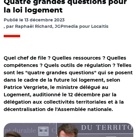
Quatre grandes questions pour
la loi logement
Publié le
13 décembre 2023
par
Raphaël Richard, JGPmedia pour Localtis
Quel chef de file ? Quelles ressources ? Quelles
compétences ? Quels outils de régulation ? Telles
sont les "quatre grandes questions" qui se posent
dans le cadre de la future loi logement, selon
Patrice Vergriete, le ministre délégué au
Logement, auditionné le 12 décembre par la
© Capture vidéo Assemblée nationale/Audition de Patrice
délégation aux collectivités territoriales et à la
Vergriete devant la délégation aux collectivités
décentralisation de l'Assemblée nationale.
territoriales et à la décentralisation de l'Assemblée
nationale