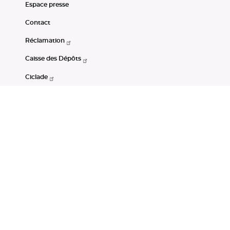
Espace presse
Contact
Réclamation
Caisse des Dépôts
Ciclade
CDC-Net
Consignations
Portail Open Data CDC
Restez connectés
LinkedIn
Youtube
Instagram
RSS