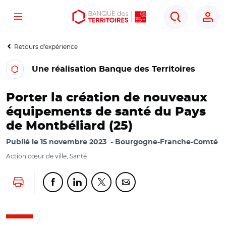
Menu
Aller
Aller
Ouvrir
Rechercher
au
au
les
contenu
menu
outils
Retours d'expérience
principal
principal
d'accessibilité
Une réalisation Banque des Territoires
Porter la création de nouveaux
équipements de santé du Pays
de Montbéliard (25)
Publié le
15 novembre 2023
Bourgogne-Franche-Comté
Action cœur de ville, Santé
Lancer l'impression
Partager cette page sur Facebook
Partager cette page sur Linkedin
Partager cette page sur Twitter
Partager cette page sur Co