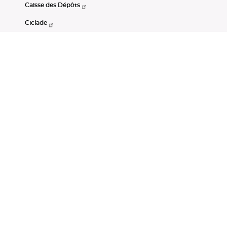
Caisse des Dépôts
Ciclade
CDC-Net
Consignations
Portail Open Data CDC
Restez connectés
LinkedIn
Youtube
Instagram
RSS
Mentions légales
CGU
Données personnelles
Accessibilité : non conforme
DSP2
Instruments financiers
Gestion des cookies
© Banque des Territoires 2026. Tous droits réservés.