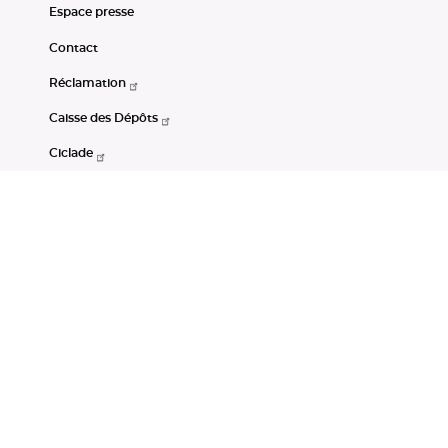
Espace presse
Contact
Réclamation
Caisse des Dépôts
Ciclade
CDC-Net
Consignations
Portail Open Data CDC
Restez connectés
LinkedIn
Youtube
Instagram
RSS