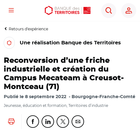
Menu
Aller
Aller
Ouvrir
Rechercher
au
au
les
contenu
menu
outils
Retours d'expérience
principal
principal
d'accessibilité
Une réalisation Banque des Territoires
Reconversion d’une friche
industrielle et création du
Campus Mecateam à Creusot-
Montceau (71)
Publié le
8 septembre 2022
Bourgogne-Franche-Comté
Jeunesse, éducation et formation, Territoires d’industrie
Lancer l'impression
Partager cette page sur Facebook
Partager cette page sur Linkedin
Partager cette page sur Twitter
Partager cette page sur Co