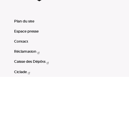
Plan du site
Espace presse
Contact
Réclamation
Caisse des Dépôts
Ciclade
CDC-Net
Consignations
Portail Open Data CDC
Restez connectés