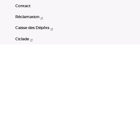
Contact
Réclamation
Caisse des Dépôts
Ciclade
CDC-Net
Consignations
Portail Open Data CDC
Restez connectés
LinkedIn
Youtube
Instagram
RSS
Mentions légales
CGU
Données personnelles