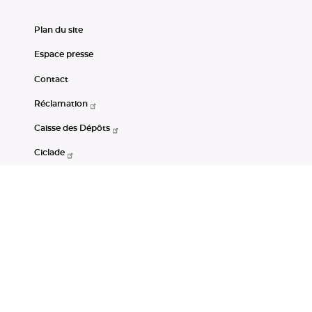
Plan du site
Espace presse
Contact
Réclamation
Caisse des Dépôts
Ciclade
CDC-Net
Consignations
Portail Open Data CDC
Restez connectés
LinkedIn
Youtube
Instagram
RSS