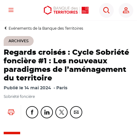
Menu
Aller
Aller
Ouvrir
Rechercher
au
au
les
contenu
menu
outils
Evénements de la Banque des Territoires
principal
principal
d'accessibilité
ARCHIVES
Regards croisés : Cycle Sobriété
foncière #1 : Les nouveaux
paradigmes de l’aménagement
du territoire
Publié le
14 mai 2024
Paris
Sobriété foncière
Lancer l'impression
Partager cette page sur Facebook
Partager cette page sur Linkedin
Partager cette page sur Twitter
Partager cette page sur Co