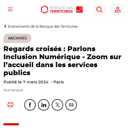
Menu
Aller
Aller
Ouvrir
Rechercher
au
au
les
contenu
menu
outils
Evénements de la Banque des Territoires
principal
principal
d'accessibilité
ARCHIVES
Regards croisés : Parlons
Inclusion Numérique - Zoom sur
l’accueil dans les services
publics
Publié le
7 mars 2024
Paris
Numérique
Lancer l'impression
Partager cette page sur Facebook
Partager cette page sur Linkedin
Partager cette page sur Twitter
Partager cette page sur Co