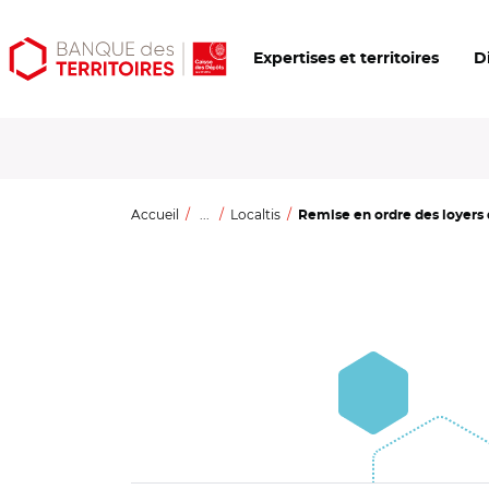
Aller
Aller
Ouvrir
Expertises et territoires
D
au
au
les
contenu
menu
outils
principal
principal
d'accessibilité
Accueil
...
Localtis
Remise en ordre des loyers d