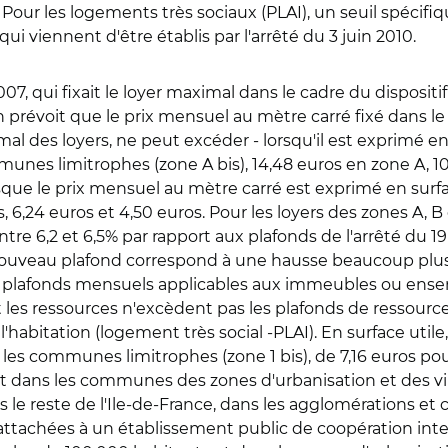
our les logements très sociaux (PLAI), un seuil spécifiqu
i viennent d'être établis par l'arrêté du 3 juin 2010.
007, qui fixait le loyer maximal dans le cadre du disposi
juin prévoit que le prix mensuel au mètre carré fixé dans l
l des loyers, ne peut excéder - lorsqu'il est exprimé en 
munes limitrophes (zone A bis), 14,48 euros en zone A, 
sque le prix mensuel au mètre carré est exprimé en surfa
, 6,24 euros et 4,50 euros. Pour les loyers des zones A,
tre 6,2 et 6,5% par rapport aux plafonds de l'arrêté du 1
 nouveau plafond correspond à une hausse beaucoup plus
 les plafonds mensuels applicables aux immeubles ou en
s ressources n'excèdent pas les plafonds de ressources 
l'habitation (logement très social -PLAI). En surface utile
 les communes limitrophes (zone 1 bis), de 7,16 euros po
dans les communes des zones d'urbanisation et des ville
s le reste de l'Ile-de-France, dans les agglomérations 
attachées à un établissement public de coopération i