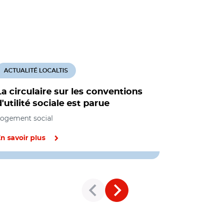
ACTUALITÉ LOCALTIS
ACTUALITÉ
La circulaire sur les conventions
Sept gra
d'utilité sociale est parue
signent 
avec l'Et
ogement social
Social, Loge
n savoir plus
En savoir pl