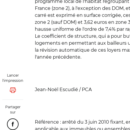
programme local de l'habitat regroupant p
France (zone 2), à l'exception des DOM, et
carré est exprimé en surface corrigée, ce
zone 2 (sauf DOM) et 3,62 euros en zone 3
hausse uniforme de l'ordre de 7,4% par ra
Le coefficient de structure, qui a pour 
logements en permettant aux bailleurs un
la révision automatique de ces loyers ma
l'année précédente.
Lancer
l'impression
Jean-Noël Escudié / PCA
Lancer l'impression
Partager
sur
Référence
: arrêté du 3 juin 2010 fixant, 
Partager cette page sur Facebook
applicable aux immeubles ou ensembles im