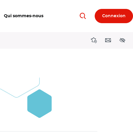
Qui sommes-nous
Connexion
Rechercher
Directions région
Contact
Acces