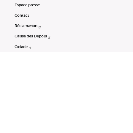
Espace presse
Contact
Réclamation
Caisse des Dépôts
Ciclade
CDC-Net
Consignations
Portail Open Data CDC
Restez connectés
LinkedIn
Youtube
Instagram
RSS