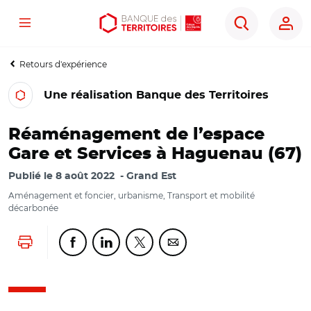
Menu
Aller
Aller
Ouvrir
Rechercher
au
au
les
contenu
menu
outils
Retours d'expérience
principal
principal
d'accessibilité
Une réalisation Banque des Territoires
Réaménagement de l’espace
Gare et Services à Haguenau (67)
Publié le
8 août 2022
Grand Est
Aménagement et foncier, urbanisme, Transport et mobilité
décarbonée
Lancer l'impression
Partager cette page sur Facebook
Partager cette page sur Linkedin
Partager cette page sur Twitter
Partager cette page sur Co