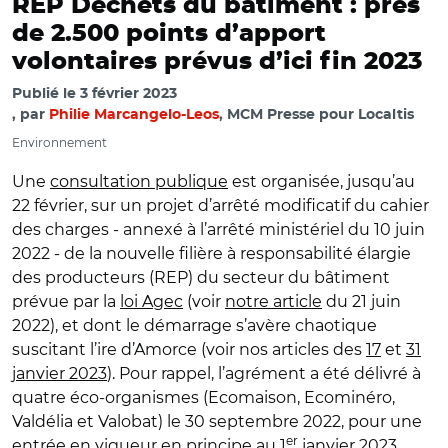
REP Déchets du bâtiment : près
de 2.500 points d’apport
volontaires prévus d’ici fin 2023
Publié le
3 février 2023
par
Philie Marcangelo-Leos
, MCM Presse pour Localtis
Environnement
Une
consultation publique
est organisée, jusqu’au
22 février, sur un projet d’arrêté modificatif du cahier
des charges - annexé à l’arrêté ministériel du 10 juin
2022 - de la nouvelle filière à responsabilité élargie
des producteurs (REP) du secteur du bâtiment
prévue par la
loi Agec
(voir
notre article
du 21 juin
2022), et dont le démarrage s’avère chaotique
suscitant l’ire d’Amorce (voir nos articles des
17
et
31
janvier 2023
). Pour rappel, l’agrément a été délivré à
quatre éco-organismes (Ecomaison, Ecominéro,
Valdélia et Valobat) le 30 septembre 2022, pour une
er
entrée en vigueur en principe au 1
janvier 2023.