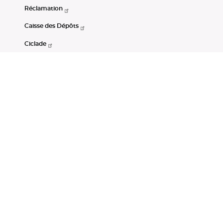
Réclamation
Caisse des Dépôts
Ciclade
CDC-Net
Consignations
Portail Open Data CDC
Restez connectés
LinkedIn
Youtube
Instagram
RSS
Mentions légales
CGU
Données personnelles
Accessibilité : non conforme
DSP2
Instruments financiers
Gestion des cookies