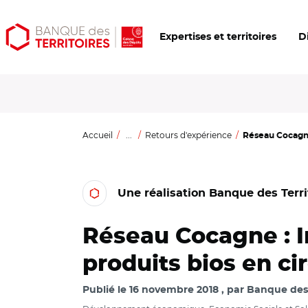
Aller
Aller
Ouvrir
Expertises et territoires
D
au
au
les
contenu
menu
outils
principal
principal
d'accessibilité
Accueil
...
Retours d'expérience
Réseau Cocagne 
Une réalisation Banque des Terri
Réseau Cocagne : In
produits bios en ci
Publié le
16 novembre 2018
par
Banque des 