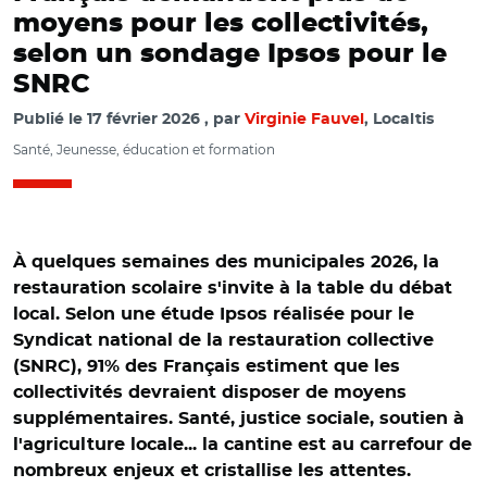
moyens pour les collectivités,
selon un sondage Ipsos pour le
SNRC
Publié le
17 février 2026
par
Virginie Fauvel
, Localtis
Santé, Jeunesse, éducation et formation
À quelques semaines des municipales 2026, la
restauration scolaire s'invite à la table du débat
local. Selon une étude Ipsos réalisée pour le
Syndicat national de la restauration collective
(SNRC), 91% des Français estiment que les
collectivités devraient disposer de moyens
supplémentaires. Santé, justice sociale, soutien à
l'agriculture locale... la cantine est au carrefour de
nombreux enjeux et cristallise les attentes.
© @Isabelle Aprile et Ipsos - BVA / A gauche: Isabelle