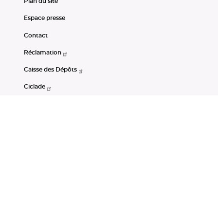
Plan du site
Espace presse
Contact
Réclamation
Caisse des Dépôts
Ciclade
CDC-Net
Consignations
Portail Open Data CDC
Restez connectés
LinkedIn
Youtube
Instagram
RSS