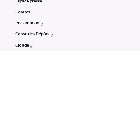
Espace presse
Contact
Réclamation
Caisse des Dépôts
Ciclade
CDC-Net
Consignations
Portail Open Data CDC
Restez connectés
LinkedIn
Youtube
Instagram
RSS