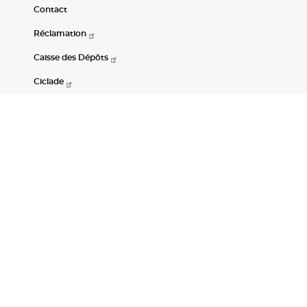
Contact
Réclamation
Caisse des Dépôts
Ciclade
CDC-Net
Consignations
Portail Open Data CDC
Restez connectés
LinkedIn
Youtube
Instagram
RSS
Mentions légales
CGU
Données personnelles