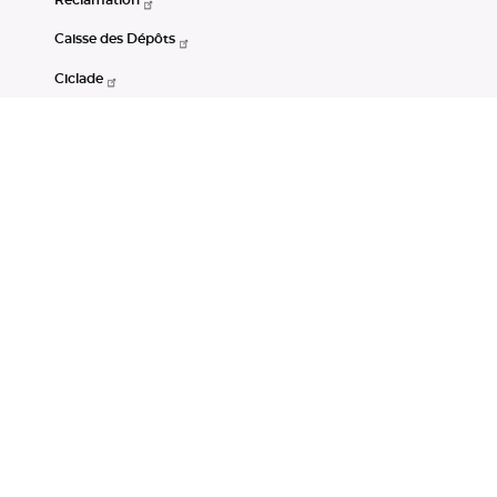
Réclamation
Caisse des Dépôts
Ciclade
CDC-Net
Consignations
Portail Open Data CDC
Restez connectés
LinkedIn
Youtube
Instagram
RSS
Mentions légales
CGU
Données personnelles
Accessibilité : non conforme
DSP2
Instruments financiers
Gestion des cookies