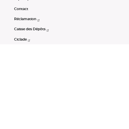
Contact
Réclamation
Caisse des Dépôts
Ciclade
CDC-Net
Consignations
Portail Open Data CDC
Restez connectés
LinkedIn
Youtube
Instagram
RSS