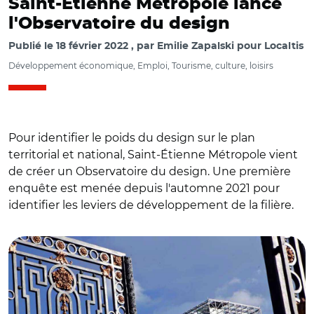
Saint-Étienne Métropole lance
l'Observatoire du design
Publié le
18 février 2022
par
Emilie Zapalski pour Localtis
Développement économique, Emploi, Tourisme, culture, loisirs
Pour identifier le poids du design sur le plan
territorial et national, Saint-Étienne Métropole vient
de créer un Observatoire du design. Une première
enquête est menée depuis l'automne 2021 pour
identifier les leviers de développement de la filière.
© ville de Saint-Étienne CC BY-SA 4.0/ Cité du design à
Saint-Étienne