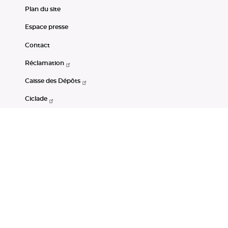
Plan du site
Espace presse
Contact
Réclamation
Caisse des Dépôts
Ciclade
CDC-Net
Consignations
Portail Open Data CDC
Restez connectés
LinkedIn
Youtube
Instagram
RSS