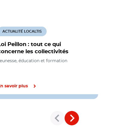
ACTUALITÉ LOCALTIS
ACTUALITÉ
Loi Peillon : tout ce qui
Le rappo
concerne les collectivités
professio
l'accomp
eunesse, éducation et formation
handicap
Social, Jeun
n savoir plus
En savoir pl