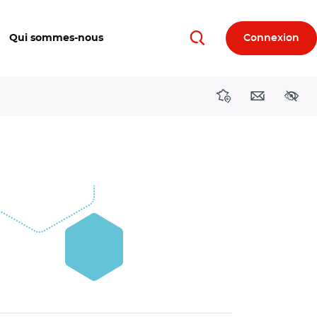
Qui sommes-nous
Connexion
Rechercher
Directions région
Contact
Acces