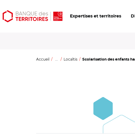
Aller
Aller
Ouvrir
Expertises et territoires
D
au
au
les
contenu
menu
outils
principal
principal
d'accessibilité
Accueil
...
Localtis
Scolarisation des enfants han