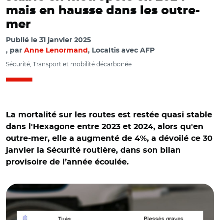
mais en hausse dans les outre-
mer
Publié le
31 janvier 2025
par
Anne Lenormand
, Localtis avec AFP
Sécurité, Transport et mobilité décarbonée
La mortalité sur les routes est restée quasi stable
dans l'Hexagone entre 2023 et 2024, alors qu'en
outre-mer, elle a augmenté de 4%, a dévoilé ce 30
janvier la Sécurité routière, dans son bilan
provisoire de l’année écoulée.
© ONISR – Chiffres clés 2024 (quasi-déf) France
métropolitaine et Adobe stock