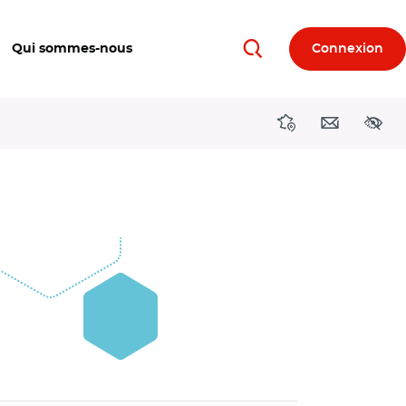
Qui sommes-nous
Connexion
Rechercher
Directions région
Contact
Acces