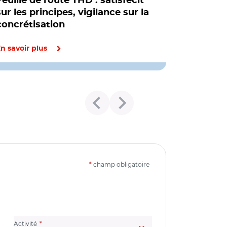
Feuille de route THD : satisfecit
sur les principes, vigilance sur la
concrétisation
n savoir plus
*
champ obligatoire
(champ obligatoire)
Activité