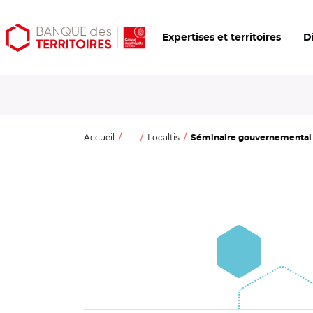
Aller
Aller
Ouvrir
Expertises et territoires
D
au
au
les
contenu
menu
outils
principal
principal
d'accessibilité
Accueil
...
Localtis
Séminaire gouvernemental s