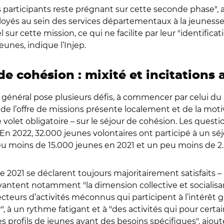
participants reste prégnant sur cette seconde phase
"
,
oyés au sein des services départementaux à la jeunesse,
 sur cette mission, ce qui ne facilite par leur
"
identificat
unes, indique l’Injep.
de cohésion : mixité et incitations
êt général pose plusieurs défis, à commencer par celui du 
e l’offre de missions présente localement et de la motiv
 volet obligatoire – sur le séjour de cohésion. Les questi
n 2022, 32.000 jeunes volontaires ont participé à un s
un peu moins de 15.000 jeunes en 2021 et un peu moins de 2
de 2021 se déclarent toujours majoritairement satisfaits –
nes vantent notamment
"
la dimension collective et socialisan
eurs d’activités méconnus qui participent à l’intérêt ge
r
"
, à un rythme fatigant et à
"
des activités qui pour cert
des profils de jeunes ayant des besoins spécifiques
"
, ajout