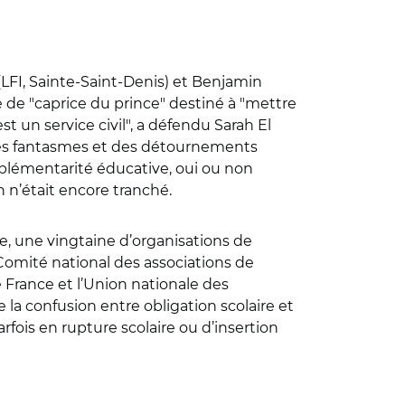
LFI, Sainte-Saint-Denis) et Benjamin
ée de
"
caprice du prince
"
destiné à
"
mettre
st un service civil
"
, a défendu Sarah El
es fantasmes et des détournements
mplémentarité éducative, oui ou non
n n’était encore tranché.
me, une vingtaine d’organisations de
Comité national des associations de
e France
et
l’Union nationale des
 la confusion entre obligation scolaire et
parfois en rupture scolaire ou d’insertion