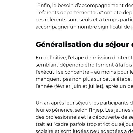
"
Enfin, le besoin d’accompagnement des 
"
référents départementaux
"
ont été dépl
ces référents sont seuls et à temps partiel
accompagner un nombre significatif de je
Généralisation du séjour 
En définitive, l’étape de mission d’intér
semblant dépendre étroitement à la fois d
l’exécutif se concentre – au moins pour le
manquent pas non plus sur cette étape. E
l’année (février, juin et juillet), après 
Un an après leur séjour, les participants 
leur expérience, selon l’Injep. Les jeu
des professionnels et la découverte de sect
trait au
"
cadre parfois trop strict du séjou
scolaire et sont jugées peu adaptées à 