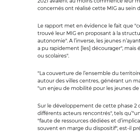
2021 avaient au moins commencé leur missi
concernés ont réalisé cette MIG au sein 
Le rapport met en évidence le fait que
"
c
trouvé leur MIG en proposant à la struc
autonomie
"
. A l’inverse, les jeunes n’ay
a pu rapidement [les] décourager
"
, mais
ou scolaires
"
.
"
La couverture de l’ensemble du territoire
autour des villes centres, générant un m
"
un enjeu de mobilité pour les jeunes de
Sur le développement de cette phase 2 du 
différents acteurs rencontrés
"
, tels qu’
"
un
"
faute de ressources dédiées et d’implica
souvent en marge du dispositif
"
, est-il p