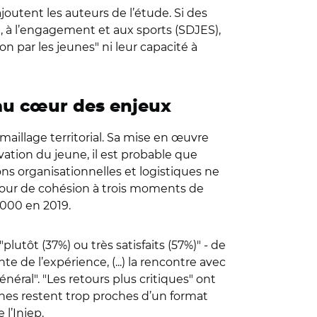
 ajoutent les auteurs de l’étude. Si des
 à l’engagement et aux sports (SDJES),
ion par les jeunes
"
ni leur capacité à
 au cœur des enjeux
maillage territorial. Sa mise en œuvre
ation du jeune, il est probable que
ons organisationnelles et logistiques ne
éjour de cohésion à trois moments de
.000 en 2019.
"
plutôt (37%) ou très satisfaits (57%)
"
- de
te de l’expérience, (...) la rencontre avec
́néral
"
.
"
Les retours plus critiques
"
ont
aines restent trop proches d’un format
e l’Injep.