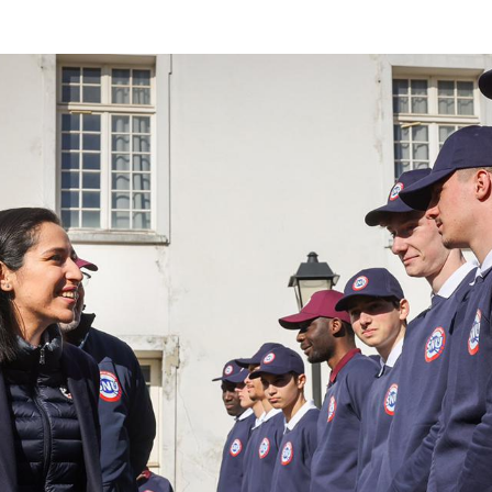
arah El Haïry