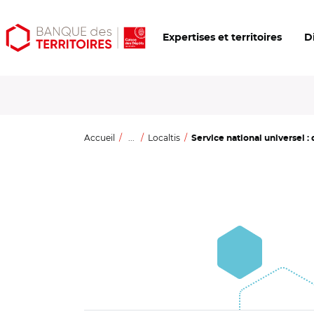
Aller
Aller
Ouvrir
Expertises et territoires
D
au
au
les
contenu
menu
outils
principal
principal
d'accessibilité
Accueil
...
Localtis
Service national universel :