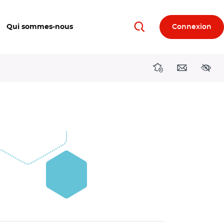
Qui sommes-nous
Connexion
Rechercher
Directions région
Contact
Acces