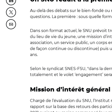
Partager cette page sur Linkedin
Au-delà des débats sur le bien-fondé ou
Partager cette page sur Twitter
questions. La première : sous quelle forme
Partager cette page sur Courriel
Dans son format actuel, le SNU prévoit tro
du lieu de vie du jeune, une mission d’in
association, un service public, un corps en
de façon continue ou discontinue) puis un 
ans.
Selon le syndicat SNES-FSU,
"
dans la der
totalement et le volet ‘engagement’ serait
Mission d’intérêt général
Chargé de l’évaluation du SNU, l’Institut 
rapport sur la base des retours des parti