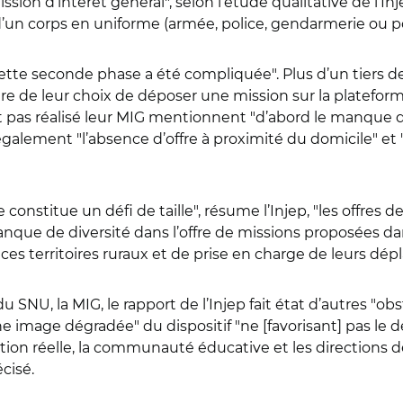
on d’intérêt général
"
, selon l’étude qualitative de l’I
d’un corps en uniforme (armée, police, gendarmerie ou 
ette seconde phase a été compliquée
"
. Plus d’un tiers
ture de leur choix de déposer une mission sur la platefo
ant pas réalisé leur MIG mentionnent
"
d’abord le manque 
 également
"
l’absence d’offre à proximité du domicile
"
et
 constitue un défi de taille
"
, résume l’Injep,
"
les offres 
anque de diversité dans l’offre de missions proposées dan
 ces territoires ruraux et de prise en charge de leurs de
SNU, la MIG, le rapport de l’Injep fait état d’autres
"
obst
e image dégradée
"
du dispositif
"
ne [favorisant] pas le
tion réelle, la communauté éducative et les directions 
récisé.