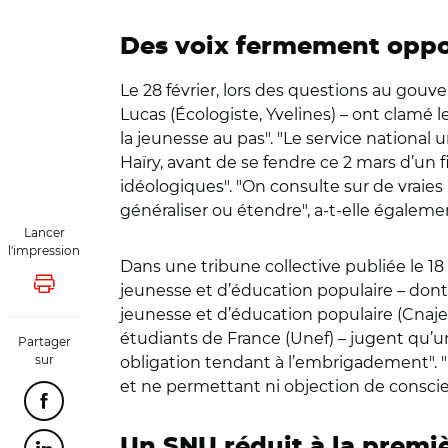
Des voix fermement oppos
Le 28 février, lors des questions au gou
Lucas (Écologiste, Yvelines) – ont clamé 
la jeunesse au pas
"
.
"
Le service national un
Haïry, avant de se fendre ce 2 mars d’un f
idéologiques
"
.
"
On consulte sur de vraies
généraliser ou étendre
"
, a-t-elle égalem
Lancer
l'impression
Dans une tribune collective publiée le 18
jeunesse et d’éducation populaire – dont
Lancer l'impression
jeunesse et d’éducation populaire (Cnajep
étudiants de France (Unef) – jugent qu’
Partager
sur
obligation tendant à l’embrigadement
"
.
"
et ne permettant ni objection de consci
Partager cette page sur Facebook
Un SNU réduit à la premi