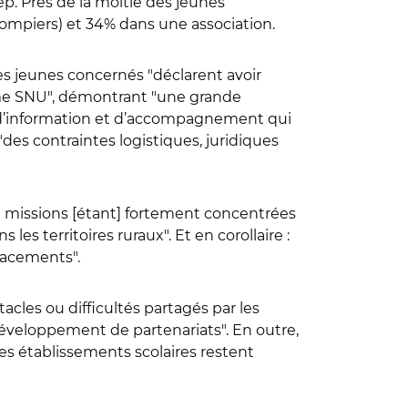
njep. Près de la moitié des jeunes
pompiers) et 34% dans une association.
 des jeunes concernés
"
déclarent avoir
rme SNU
"
, démontrant
"
une grande
d’information et d’accompagnement qui
"
des contraintes logistiques, juridiques
de missions [étant] fortement concentrées
s les territoires ruraux
"
. Et en corollaire :
́placements
"
.
acles ou difficultés partagés par les
 développement de partenariats
"
. En outre,
des établissements scolaires restent