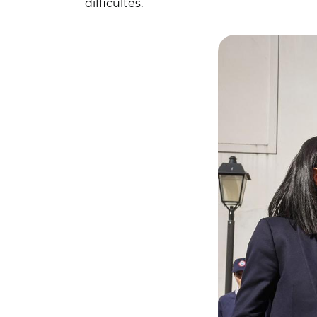
difficultés.
© @sarahelhairy/ S