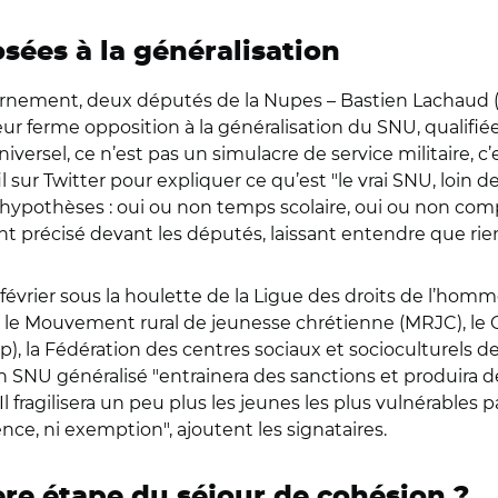
ées à la généralisation
vernement, deux députés de la Nupes – Bastien Lachaud (
leur ferme opposition à la généralisation du SNU, qualifi
iversel, ce n’est pas un simulacre de service militaire, c’e
il sur Twitter pour expliquer ce qu’est
"
le vrai SNU,
loin d
 hypothèses : oui ou non temps scolaire, oui ou non co
ent précisé devant les députés, laissant entendre que rie
 février sous la houlette de la Ligue des droits de l’hom
 le Mouvement rural de jeunesse chrétienne (MRJC), le 
), la Fédération des centres sociaux et socioculturels d
un SNU généralisé
"
entrainera des sanctions et produira de
Il fragilisera un peu plus les jeunes les plus vulnérables 
ence, ni exemption
"
, ajoutent les signataires.
ère étape du séjour de cohésion ?