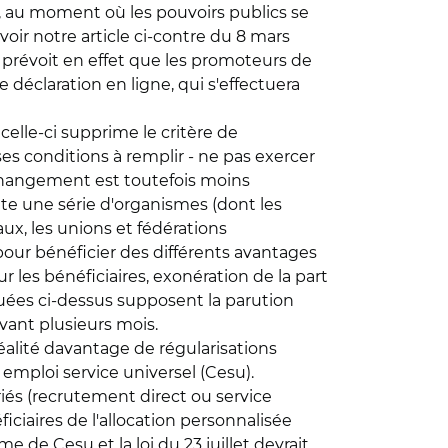
 au moment où les pouvoirs publics se
voir notre article ci-contre du 8 mars
e prévoit en effet que les promoteurs de
 déclaration en ligne, qui s'effectuera
 celle-ci supprime le critère de
erses conditions à remplir - ne pas exercer
e changement est toutefois moins
oute une série d'organismes (dont les
ux, les unions et fédérations
nu pour bénéficier des différents avantages
r les bénéficiaires, exonération de la part
oquées ci-dessus supposent la parution
vant plusieurs mois.
 réalité davantage de régularisations
 emploi service universel (Cesu).
ariés (recrutement direct ou service
ciaires de l'allocation personnalisée
e de Cesu et la loi du 23 juillet devrait