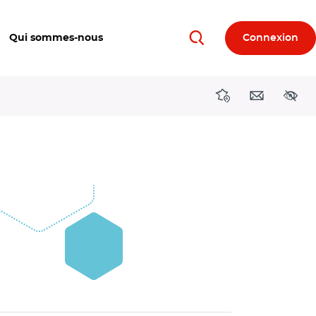
Qui sommes-nous
Connexion
Rechercher
Directions région
Contact
Acces