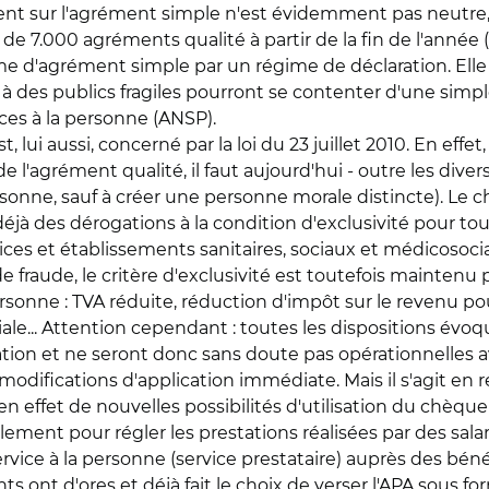
ent sur l'agrément simple n'est évidemment pas neutre,
e 7.000 agréments qualité à partir de la fin de l'année (
gime d'agrément simple par un régime de déclaration. Ell
à des publics fragiles pourront se contenter d'une simple
ices à la personne (ANSP).
lui aussi, concerné par la loi du 23 juillet 2010. En effet,
r de l'agrément qualité, il faut aujourd'hui - outre les div
personne, sauf à créer une personne morale distincte). L
it déjà des dérogations à la condition d'exclusivité pour t
ces et établissements sanitaires, sociaux et médicosocia
es de fraude, le critère d'exclusivité est toutefois mainte
personne : TVA réduite, réduction d'impôt sur le revenu pou
iale... Attention cependant : toutes les dispositions év
tion et ne seront donc sans doute pas opérationnelles a
s modifications d'application immédiate. Mais il s'agit en
en effet de nouvelles possibilités d'utilisation du chèque
alement pour régler les prestations réalisées par des sal
ice à la personne (service prestataire) auprès des bénéfi
ont d'ores et déjà fait le choix de verser l'APA sous form