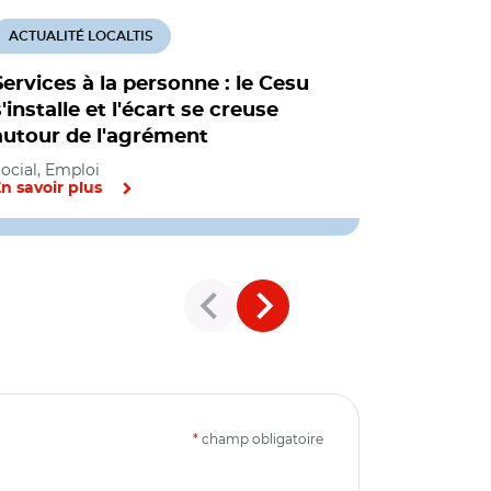
ACTUALITÉ LOCALTIS
ACTUALITÉ
Services à la personne : le Cesu
Bilan pos
s'installe et l'écart se creuse
"Cesu rel
autour de l'agrément
Social, Empl
ocial, Emploi
n savoir plus
En savoir pl
*
champ obligatoire