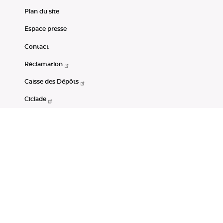
Plan du site
Espace presse
Contact
Réclamation
Caisse des Dépôts
Ciclade
CDC-Net
Consignations
Portail Open Data CDC
Restez connectés
LinkedIn
Youtube
Instagram
RSS