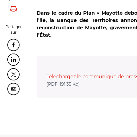
Lancer l'impression
Dans le cadre du Plan « Mayotte debo
l’ile, la Banque des Territoires ann
Partager
reconstruction de Mayotte, gravemen
sur
l’État.
Partager cette page sur Facebook
Partager cette page sur Linkedin
Téléchargez le communiqué de pres
Partager cette page sur Twitter
(nouvelle fenêtre)
(PDF, 191.35 Ko)
Partager cette page sur Courriel