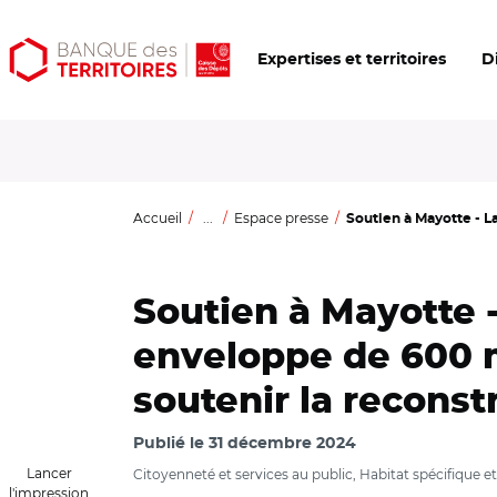
Aller
Aller
Ouvrir
Expertises et territoires
D
au
au
les
contenu
menu
outils
principal
principal
d'accessibilité
Accueil
...
Espace presse
Soutien à Mayotte - La
Soutien à Mayotte -
enveloppe de 600 mi
soutenir la reconstr
Publié le
31 décembre 2024
Lancer
Citoyenneté et services au public, Habitat spécifique et 
l'impression