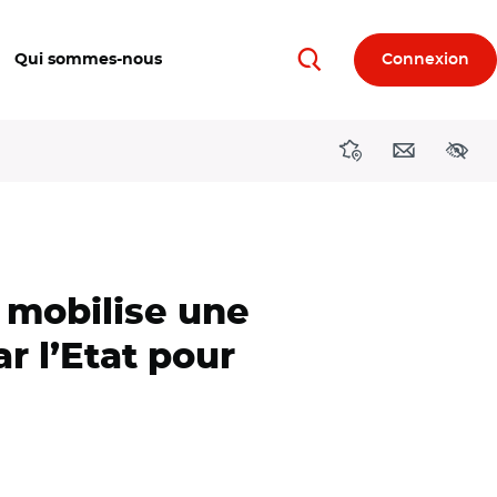
Qui sommes-nous
Connexion
Rechercher
Directions région
Contact
Acces
s mobilise une
r l’Etat pour