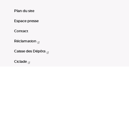
Plan du site
Espace presse
Contact
Réclamation
Caisse des Dépôts
Ciclade
CDC-Net
Consignations
Portail Open Data CDC
Restez connectés
LinkedIn
Youtube
Instagram
RSS