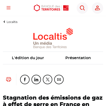
Menu
Aller
Aller
Ouvrir
Rechercher
au
au
les
contenu
menu
outils
Localtis
principal
principal
d'accessibilité
L'édition du jour
Présentation
Lancer l'impression
Partager cette page sur Facebook
Partager cette page sur Linkedin
Partager cette page sur Twitter
Partager cette page sur Co
Stagnation des émissions de gaz
à effet de serre en France en