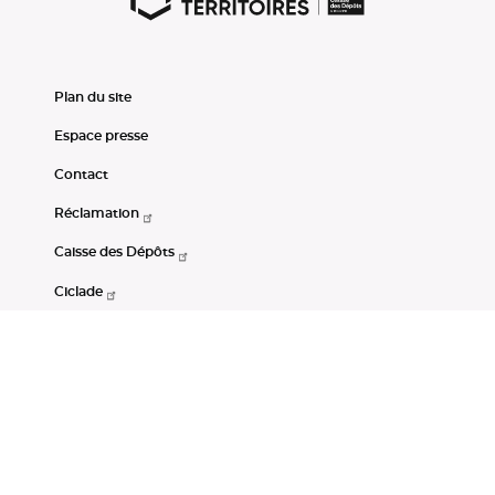
Plan du site
Espace presse
Contact
Réclamation
Caisse des Dépôts
Ciclade
CDC-Net
Consignations
Portail Open Data CDC
Restez connectés