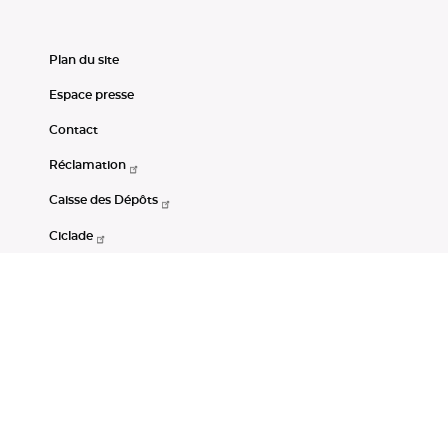
Plan du site
Espace presse
Contact
Réclamation
Caisse des Dépôts
Ciclade
CDC-Net
Consignations
Portail Open Data CDC
Restez connectés