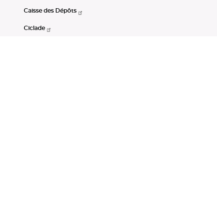
Caisse des Dépôts
Ciclade
CDC-Net
Consignations
Portail Open Data CDC
Restez connectés
LinkedIn
Youtube
Instagram
RSS
Mentions légales
CGU
Données personnelles
Accessibilité : non conforme
DSP2
Instruments financiers
Gestion des cookies