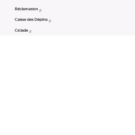
Réclamation
Caisse des Dépôts
Ciclade
CDC-Net
Consignations
Portail Open Data CDC
Restez connectés
LinkedIn
Youtube
Instagram
RSS
Mentions légales
CGU
Données personnelles
Accessibilité : non conforme
DSP2