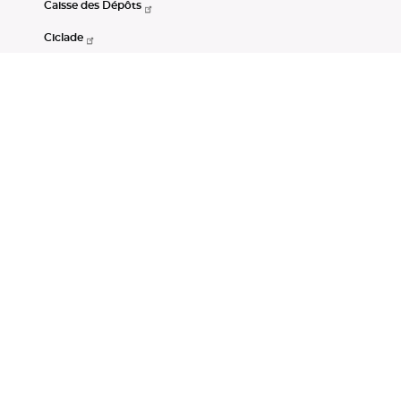
Caisse des Dépôts
Ciclade
CDC-Net
Consignations
Portail Open Data CDC
Restez connectés
LinkedIn
Youtube
Instagram
RSS
Mentions légales
CGU
Données personnelles
Accessibilité : non conforme
DSP2
Instruments financiers
Gestion des cookies
© Banque des Territoires 2026. Tous droits réservés.