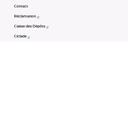
Contact
Réclamation
Caisse des Dépôts
Ciclade
CDC-Net
Consignations
Portail Open Data CDC
Restez connectés
LinkedIn
Youtube
Instagram
RSS
Mentions légales
CGU
Données personnelles