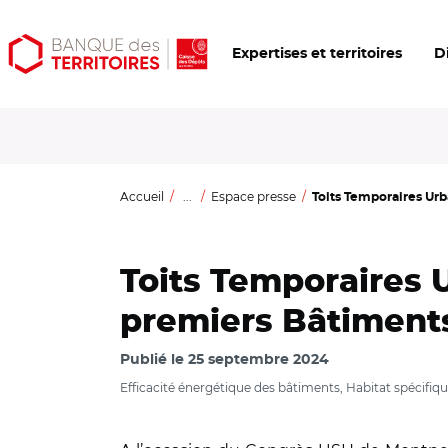
Aller
Aller
Ouvrir
Expertises et territoires
D
au
au
les
contenu
menu
outils
principal
principal
d'accessibilité
Accueil
...
Espace presse
Toits Temporaires Urbai
Toits Temporaires U
premiers Bâtiments
Publié le
25 septembre 2024
Efficacité énergétique des bâtiments, Habitat spécifiq