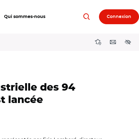
Qui sommes-nous
Connexion
Rechercher
Directions région
Contact
Acces
strielle des 94
t lancée