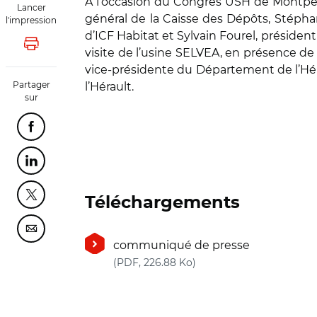
A l’occasion du Congrès USH de Montpelli
Lancer
général de la Caisse des Dépôts, Stéph
l'impression
d’ICF Habitat et Sylvain Fourel, présiden
Lancer l'impression
visite de l’usine SELVEA, en présence de 
vice-présidente du Département de l’Hérau
Partager
l’Hérault.
sur
Partager cette page sur Facebook
Partager cette page sur Linkedin
Partager cette page sur Twitter
Téléchargements
Partager cette page sur Courriel
communiqué de presse
(nouvelle fenêtre)
(PDF, 226.88 Ko)