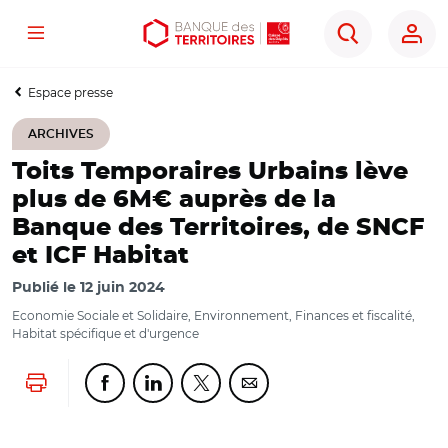
Menu
Aller
Aller
Ouvrir
Rechercher
au
au
les
contenu
menu
outils
Espace presse
principal
principal
d'accessibilité
ARCHIVES
Toits Temporaires Urbains lève
plus de 6M€ auprès de la
Banque des Territoires, de SNCF
et ICF Habitat
Publié le
12 juin 2024
Economie Sociale et Solidaire, Environnement, Finances et fiscalité,
Habitat spécifique et d'urgence
Lancer l'impression
Partager cette page sur Facebook
Partager cette page sur Linkedin
Partager cette page sur Twitter
Partager cette page sur Co