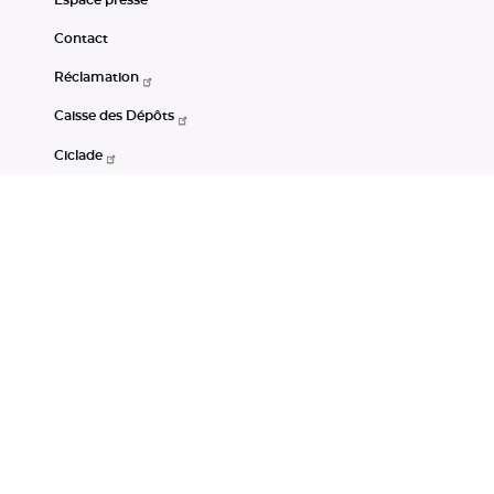
Contact
Réclamation
Caisse des Dépôts
Ciclade
CDC-Net
Consignations
Portail Open Data CDC
Restez connectés
LinkedIn
Youtube
Instagram
RSS