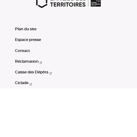
Plan du site
Espace presse
Contact
Réclamation
Caisse des Dépôts
Ciclade
CDC-Net
Consignations
Portail Open Data CDC
Restez connectés