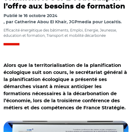
l’offre aux besoins de formation
Publié le
16 octobre 2024
par
Catherine Abou El Khair, JGPmedia pour Localtis.
Efficacité énergétique des bâtiments, Emploi, Energie, Jeunesse,
éducation et formation, Transport et mobilité décarbonée
Alors que la territorialisation de la planification
écologique suit son cours, le secrétariat général à
la planification écologique a présenté ses
démarches visant à mieux anticiper les
formations nécessaires à la décarbonation de
l’économie, lors de la troisième conférence des
métiers et des compétences de France Stratégie.
© @FranceTravail/ Nicolas Lagrange, Frédérick Jobert,
Charline Nicolas et Didier Mamis