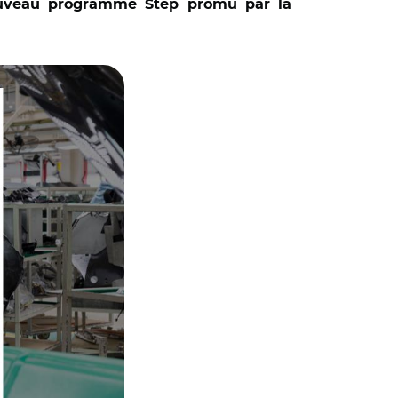
nouveau programme Step promu par la
ostat Structural
ture of motor