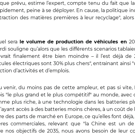
 que prévu, estime l’expert, compte tenu du fait que la
pidement, peine à se déployer. En cause, la politique in
raction des matières premières à leur recyclage", alors
uel sera
20
le volume de production de véhicules en
 souligne qu’alors que les différents scenarios tablaie
rait finalement être bien moindre – il l’est déjà de 2
es électriques sont 30% plus chers", entrainant ainsi 
ction d’activités et d’emplois.
u venir, du moins pas de cette ampleur, et pas si vite,
ois "le plus grand et le plus compétitif" au monde, ave
mme plus riche, à une technologie dans les batteries 
yant accès à des batteries moins chères, à un coût de l’
e des parts de marché en Europe, ce qu’elles font déjà, et 
rières commerciales, relevant que "la Chine est un 
re nos objectifs de 2035, nous avons besoin de leur co