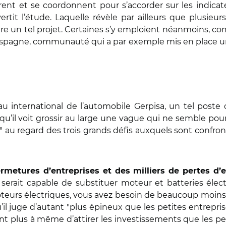
ent et se coordonnent pour s’accorder sur les indicateu
rtit l’étude. Laquelle révèle par ailleurs que plusieur
re un tel projet. Certaines s’y emploient néanmoins, 
Espagne, communauté qui a par exemple mis en place un 
u international de l’automobile Gerpisa, un tel poste 
u’il voit grossir au large une vague qui ne semble pour 
" au regard des trois grands défis auxquels sont confron
ermetures d’entreprises et des milliers de pertes d’
 serait capable de substituer moteur et batteries éle
teurs électriques, vous avez besoin de beaucoup moins 
qu’il juge d’autant "plus épineux que les petites entrep
nt plus à même d’attirer les investissements que les pet