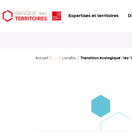
Aller
Aller
Ouvrir
Expertises et territoires
D
au
au
les
contenu
menu
outils
principal
principal
d'accessibilité
Accueil
...
Localtis
Transition écologique : les "