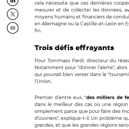
Partager cette page sur Linkedin
cela nécessite que ces dernières coopèr
mesurer et de collecter les données, ave
Partager cette page sur Twitter
moyens humains et financiers de condui
en Allemagne ou la Castille-et-León en 
Partager cette page sur Courriel
fin.
Trois défis effrayants
Pour Tommaso Pardi, directeur du résea
Notamment pour "donner l’alerte", alors q
qui pourrait bien verser dans le "tsunami
l’Union.
Premier d’entre eux, "
des milliers de f
dans le meilleur des cas où une région
simplement parce que pour faire des mo
d’ouvriers", explique-t-il. Un problème 
grandes, et que les grandes régions sero