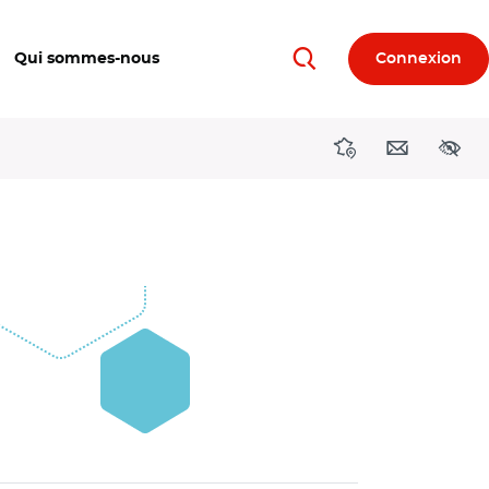
Qui sommes-nous
Connexion
Rechercher
Directions région
Contact
Acces