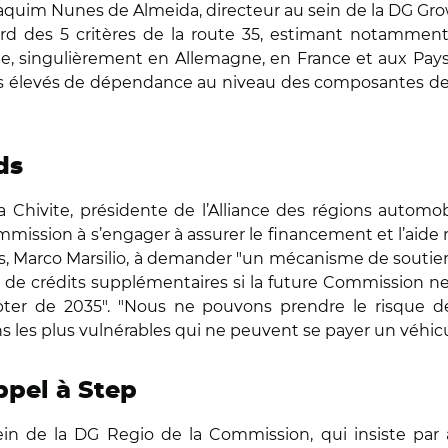
quim Nunes de Almeida, directeur au sein de la DG Grow 
egard des 5 critères de la route 35, estimant notamm
rge, singulièrement en Allemagne, en France et aux Pays
rès élevés de dépendance au niveau des composantes des
ds
 Chivite, présidente de l’Alliance des régions autom
ission à s’engager à assurer le financement et l’aide né
s, Marco Marsilio, à demander "un mécanisme de soutien
 de crédits supplémentaires si la future Commission ne r
er de 2035". "Nous ne pouvons prendre le risque de
ens les plus vulnérables qui ne peuvent se payer un véhicul
appel à Step
ein de la DG Regio de la Commission, qui insiste par ai