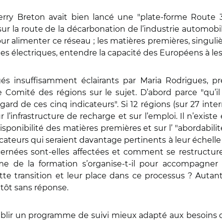
ry Breton avait bien lancé une "plate-forme Route 35
 la route de la décarbonation de l’industrie automobile 
our alimenter ce réseau ; les matières premières, singuli
ules électriques, entendre la capacité des Européens à le
s insuffisamment éclairants par Maria Rodrigues, p
e Comité des régions sur le sujet. D’abord parce "qu’il 
egard de ces cinq indicateurs". Si 12 régions (sur 27 in
ur l’infrastructure de recharge et sur l’emploi. Il n’ex
disponibilité des matières premières et sur l’ "abordabilit
cateurs qui seraient davantage pertinents à leur échelle
ernées sont-elles affectées et comment se restructur
ème de la formation s’organise-t-il pour accompagne
te transition et leur place dans ce processus ? Autant 
utôt sans réponse.
blir un programme de suivi mieux adapté aux besoins d