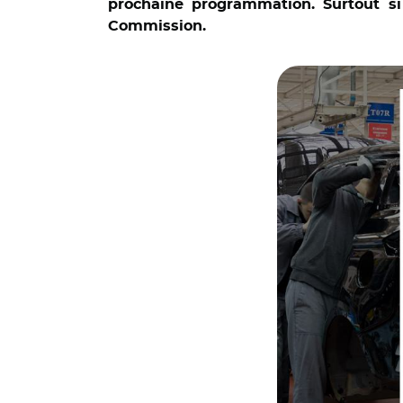
prochaine programmation. Surtout s
© European committ
Commission.
Business Statisti
vehicles, trailers 