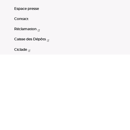
Espace presse
Contact
Réclamation
Caisse des Dépôts
Ciclade
CDC-Net
Consignations
Portail Open Data CDC
Restez connectés
LinkedIn
Youtube
Instagram
RSS