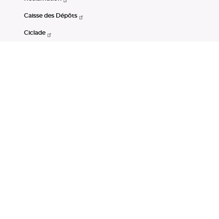
Caisse des Dépôts
Ciclade
CDC-Net
Consignations
Portail Open Data CDC
Restez connectés
LinkedIn
Youtube
Instagram
RSS
Mentions légales
CGU
Données personnelles
Accessibilité : non conforme
DSP2
Instruments financiers
Gestion des cookies